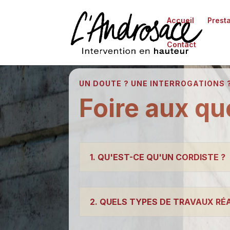
Accueil
Prest
Contact
UN DOUTE ? UNE INTERROGATIONS 
Foire aux qu
1. QU'EST-CE QU'UN CORDISTE ?
2. QUELS TYPES DE TRAVAUX RÉ