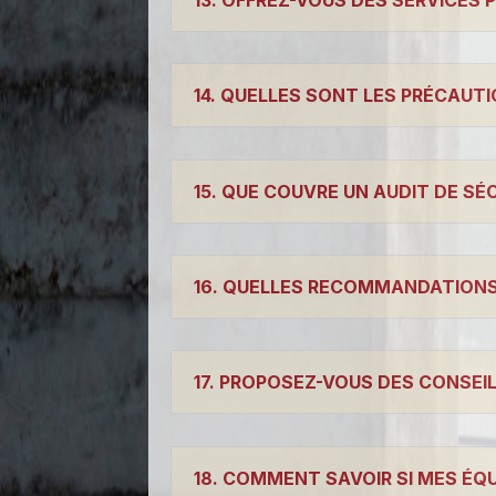
14. QUELLES SONT LES PRÉCAUTI
15. QUE COUVRE UN AUDIT DE SÉ
16. QUELLES RECOMMANDATIONS 
17. PROPOSEZ-VOUS DES CONSEI
18. COMMENT SAVOIR SI MES É