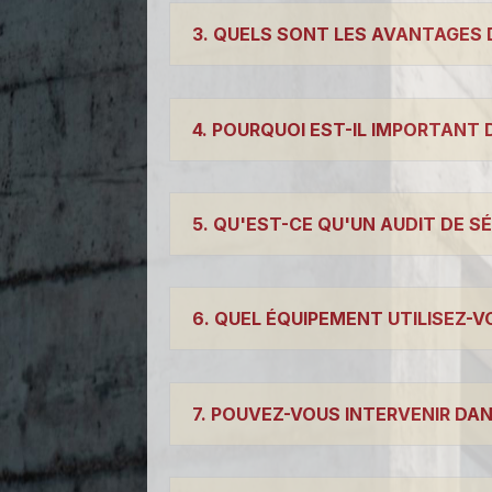
3. QUELS SONT LES AVANTAGES 
4. POURQUOI EST-IL IMPORTANT 
5. QU'EST-CE QU'UN AUDIT DE SÉ
6. QUEL ÉQUIPEMENT UTILISEZ-V
7. POUVEZ-VOUS INTERVENIR DAN