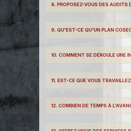
8. PROPOSEZ-VOUS DES AUDITS 
9. QU'EST-CE QU'UN PLAN COSEC
10. COMMENT SE DÉROULE UNE I
11. EST-CE QUE VOUS TRAVAILLE
12. COMBIEN DE TEMPS À L’AVAN
13. OFFREZ-VOUS DES SERVICES